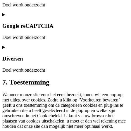
Doel wordt onderzocht
Consent
to
service
Google reCAPTCHA
google-
fonts
Doel wordt onderzocht
Consent
to
service
Diversen
google-
recaptcha
Doel wordt onderzocht
Consent
7. Toestemming
to
service
Wanneer u onze site voor het eerst bezoekt, tonen wij een pop-up
diversen
met uitleg over cookies. Zodra u klikt op ‘Voorkeuren bewaren’
geeft u ons toestemming om de categorieën cookies en plug-ins te
gebruiken die u heeft geselecteerd in de pop-up en welke zijn
omschreven in het Cookiebeleid. U kunt via uw browser het
plaatsen van cookies uitschakelen, u moet er dan wel rekening mee
houden dat onze site dan mogelijk niet meer optimaal werkt.