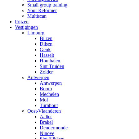
Small group training
Your Reformer
Multiscan
Prijzen
Vestigingen
Limburg
Bilzen
Dilsen
Genk
Hasselt
Houthalen
Sint-Truiden
Zolder
Antwerpen
Antwerpen
Boom
Mechelen
Mol
Turnhout
Oost-Vlaanderen
Aalter
Brakel
Dendermonde
Ninove
Sint-Niklaas