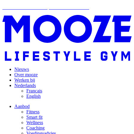
Ontdek Mooze vanaf september ook in Genk!
Nieuws
Over mooze
Werken bij
Nederlands
Français
English
Aanbod
Fitness
Smart fit
Wellness
Coaching
Voedingsadvies