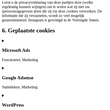
Leest u de privacyverklaring van deze partijen door (welke
regelmatig kunnen wijzigen) om te weten wat zij met uw
(persoons)gegevens doen die zij via deze cookies verwerken. De
informatie die zij verzamelen, wordt zo veel mogelijk
geanonimiseerd. Instagram is gevestigd in de Verenigde Staten.
6. Geplaatste cookies
Microsoft Ads
Functioneel, Marketing
Consent
to
service
Google Adsense
microsoft-
ads
Statistieken, Marketing
Consent
to
service
WordPress
google-