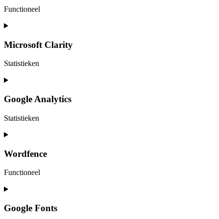
adsense
Functioneel
Consent
to
service
Microsoft Clarity
wordpress
Statistieken
Consent
to
service
Google Analytics
microsoft-
clarity
Statistieken
Consent
to
service
Wordfence
google-
analytics
Functioneel
Consent
to
service
Google Fonts
wordfence